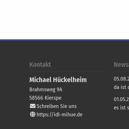
Kontakt
News
05.08.
Michael
Hückelheim
da ist
Brahmsweg 9A
58566
Kierspe
01.05.
Schreiben Sie uns
es ist s
https://idl-mihue.de