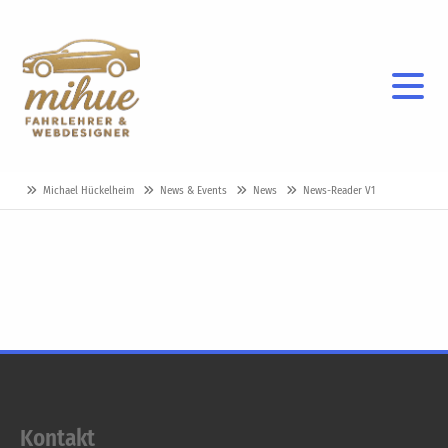
Michael Hückelheim
News & Events
News
News-Reader V1
Kontakt